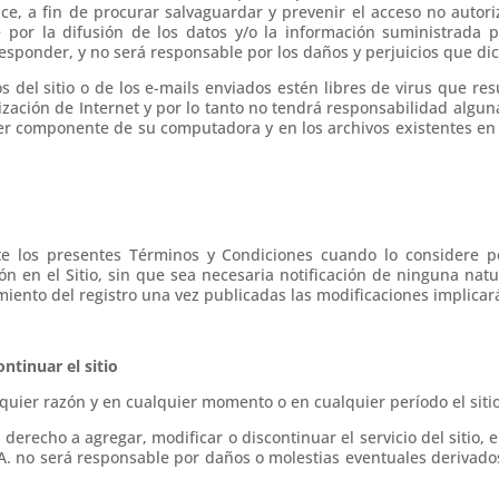
e, a fin de procurar salvaguardar y prevenir el acceso no autoriza
por la difusión de los datos y/o la información suministrada p
responder, y no será responsable por los daños y perjuicios que di
 del sitio o de los e-mails enviados estén libres de virus que res
lización de Internet y por lo tanto no tendrá responsabilidad algun
ier componente de su computadora y en los archivos existentes en
te los presentes Términos y Condiciones cuando lo considere pe
 en el Sitio, sin que sea necesaria notificación de ninguna natur
miento del registro una vez publicadas las modificaciones implicar
ntinuar el sitio
lquier razón y en cualquier momento o en cualquier período el siti
á derecho a agregar, modificar o discontinuar el servicio del sitio,
A. no será responsable por daños o molestias eventuales derivado