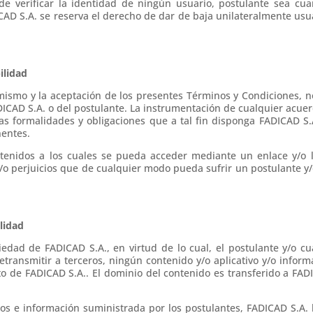
e verificar la identidad de ningún usuario, postulante sea cua
CAD S.A. se reserva el derecho de dar de baja unilateralmente usu
ilidad
n el mismo y la aceptación de los presentes Términos y Condiciones
DICAD S.A. o del postulante. La instrumentación de cualquier acue
as formalidades y obligaciones que a tal fin disponga FADICAD S.A
nentes.
enidos a los cuales se pueda acceder mediante un enlace y/o lin
o perjuicios que de cualquier modo pueda sufrir un postulante y/o 
ilidad
piedad de FADICAD S.A., en virtud de lo cual, el postulante y/o c
retransmitir a terceros, ningún contenido y/o aplicativo y/o informa
ito de FADICAD S.A.. El dominio del contenido es transferido a FA
os e información suministrada por los postulantes, FADICAD S.A. 