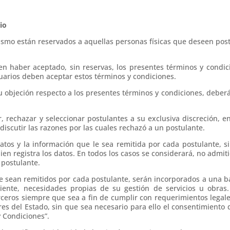
tio
l mismo están reservados a aquellas personas físicas que deseen post
en haber aceptado, sin reservas, los presentes términos y cond
usuarios deben aceptar estos términos y condiciones.
 objeción respecto a los presentes términos y condiciones, deberá
, rechazar y seleccionar postulantes a su exclusiva discreción, e
discutir las razones por las cuales rechazó a un postulante.
atos y la información que le sea remitida por cada postulante, si
ien registra los datos. En todos los casos se considerará, no admi
 postulante.
que sean remitidos por cada postulante, serán incorporados a una b
iente, necesidades propias de su gestión de servicios u obras.
rceros siempre que sea a fin de cumplir con requerimientos lega
res del Estado, sin que sea necesario para ello el consentimiento 
y Condiciones”.