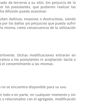
do de terceros a su sitio. Sin perjuicio de lo
or los postulantes, que pudieren realizar los
cha difusión pueda ocasionar.
ulten dañinos, invasivos o destructivos, siendo
a por los daños y/o perjuicios que pueda sufrir
 la misma, como consecuencia de la utilización
rtinente. Dichas modificaciones entrarán en
aleza a los postulantes ni aceptación tácita o
á el consentimiento a las mismas.
o no se encuentra disponible para su uso.
 en todo o en parte, en cualquier momento y sin
s o relacionados con el agregado, modificación